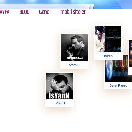
AYFA
BLOG
Genel
mobil siteler
Baran
AraratLı
BaranPaneL
İsYanN