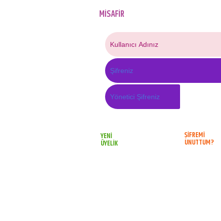
MİSAFİR
ÜYE
ım.
ŞİFREMİ
YENİ
UNUTTUM?
ÜYELİK
züm