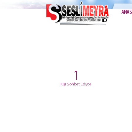
ANAS
1
Kişi Sohbet Ediyor