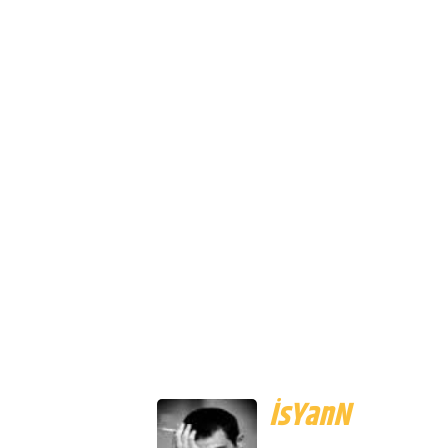
İsYanN
Senin aşkını dağlara yazacaktım ama
aşkımdan daha büyük bir dağ bulamad
İsYanN
Yüreğini sevdim cancağazım, daha sö
yok..
BaranPaneL
Siteniz Hayırlı Uğurlu Olsun