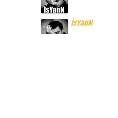
BaranPaneL
BaranPanel Herzaman Kaliteli Çözümle
Sunar