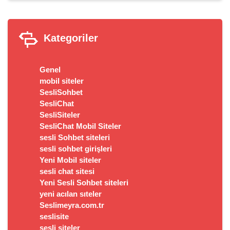
Kategoriler
Genel
mobil siteler
SesliSohbet
SesliChat
SesliSiteler
SesliChat Mobil Siteler
sesli Sohbet siteleri
sesli sohbet girişleri
Yeni Mobil siteler
sesli chat sitesi
Yeni Sesli Sohbet siteleri
yeni acılan sıteler
Seslimeyra.com.tr
seslisite
sesli siteler