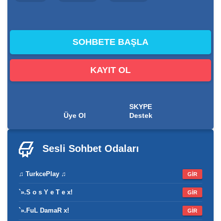
KAYIT OL
SKYPE
Üye Ol
Destek
Sesli Sohbet
Odaları
♫ TurkcePlay ♫
GİR
`».S o s Y e T e x!
GİR
`».FuL DamaR x!
GİR