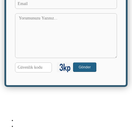
Email
G.
Gönder
Kodu