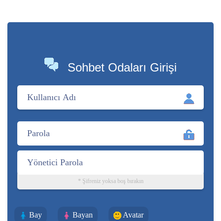
Sohbet Odaları Girişi
* Şifreniz yoksa boş bırakın
Bay
Bayan
Avatar