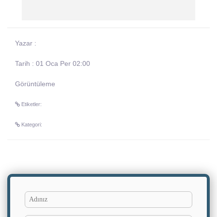
Yazar :
Tarih : 01 Oca Per 02:00
Görüntüleme
Etiketler:
Kategori:
Adınız
Yorumun