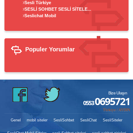
Sesli Türkiye
SESLİ SOHBET SESLİ SİTELE...
Seslichat Mobil
Populer Yorumlar
Bize Ulaşın
0695721
0553
Türkiye / AYDIN
Genel
mobil siteler
SesliSohbet
SesliChat
SesliSiteler