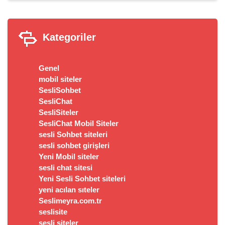
Kategoriler
Genel
mobil siteler
SesliSohbet
SesliChat
SesliSiteler
SesliChat Mobil Siteler
sesli Sohbet siteleri
sesli sohbet girişleri
Yeni Mobil siteler
sesli chat sitesi
Yeni Sesli Sohbet siteleri
yeni acılan sıteler
Seslimeyra.com.tr
seslisite
sesli siteler