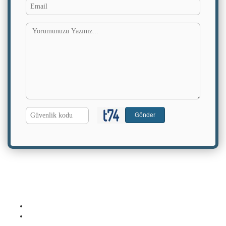
Email
G.
Gönder
Kodu