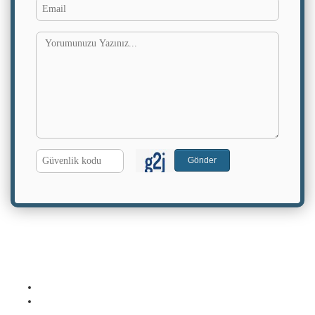
Email
G.
Gönder
Kodu