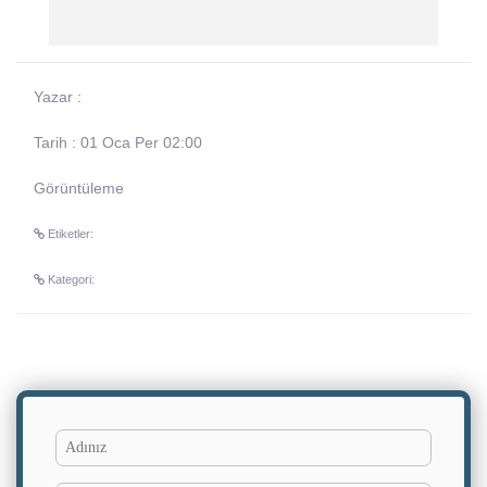
Yazar :
Tarih : 01 Oca Per 02:00
Görüntüleme
Etiketler:
Kategori:
Adınız
Yorumun