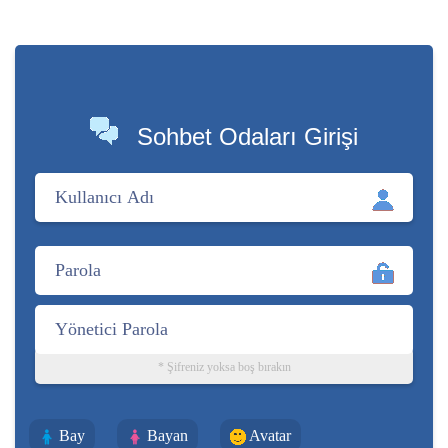
Sohbet Odaları Girişi
* Şifreniz yoksa boş bırakın
Bay
Bayan
Avatar