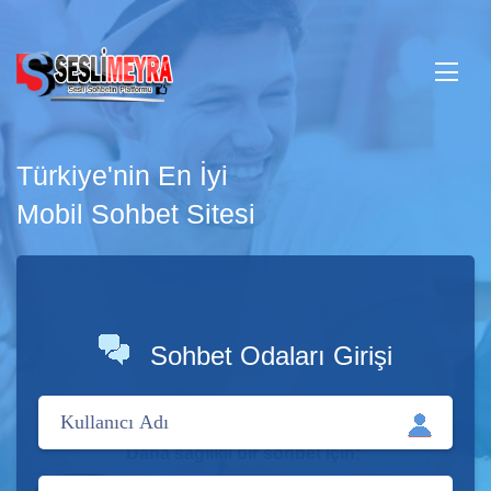
Türkiye'nin En İyi
Mobil Sohbet Sitesi
Sohbet Odaları Girişi
Daha sağlıklı bir sohbet için;