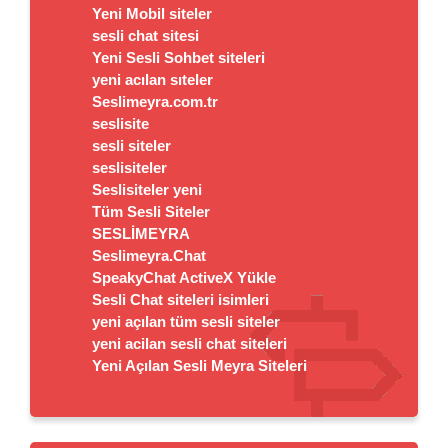
Yeni Mobil siteler
sesli chat sitesi
Yeni Sesli Sohbet siteleri
yeni acılan sıteler
Seslimeyra.com.tr
seslisite
sesli siteler
seslisiteler
Seslisiteler yeni
Tüm Sesli Siteler
SESLİMEYRA
Seslimeyra.Chat
SpeakyChat ActiveX Yükle
Sesli Chat siteleri isimleri
yeni açılan tüm sesli siteler
yeni acilan sesli chat siteleri
Yeni Açılan Sesli Meyra Siteleri