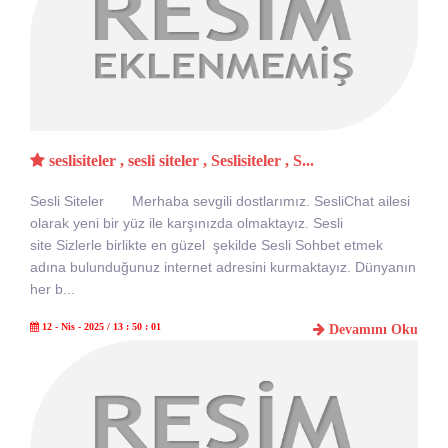
seslisiteler , sesli siteler , Seslisiteler , S...
Sesli Siteler Merhaba sevgili dostlarımız. SesliChat ailesi
olarak yeni bir yüz ile karşınızda olmaktayız. Sesli
site Sizlerle birlikte en güzel şekilde Sesli Sohbet etmek
adına bulunduğunuz internet adresini kurmaktayız. Dünyanın
her b...
12 - Nis - 2025 / 13 : 50 : 01
Devamını Oku