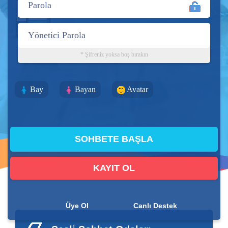
* Şifreniz yoksa boş bırakın
Bay
Bayan
Avatar
KAYIT OL
Üye Ol
Canlı Destek