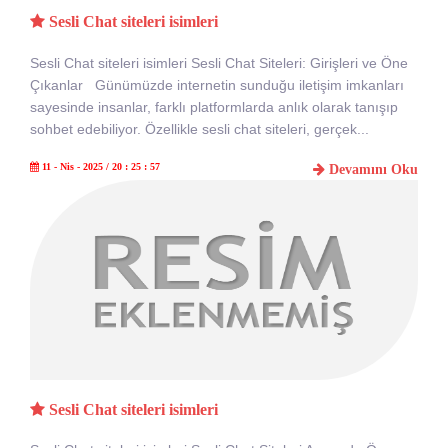
Sesli Chat siteleri isimleri
Sesli Chat siteleri isimleri Sesli Chat Siteleri: Girişleri ve Öne
Çıkanlar Günümüzde internetin sunduğu iletişim imkanları
sayesinde insanlar, farklı platformlarda anlık olarak tanışıp
sohbet edebiliyor. Özellikle sesli chat siteleri, gerçek...
11 - Nis - 2025 / 20 : 25 : 57
Devamını Oku
Sesli Chat siteleri isimleri